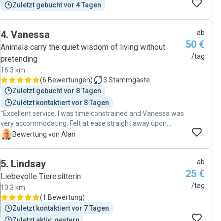
Zuletzt gebucht vor 4 Tagen
4
.
Vanessa
ab
50 €
Animals carry the quiet wisdom of living without
/tag
pretending
16.3 km
(
6 Bewertungen
)
3
Stammgäste
Zuletzt gebucht vor 8 Tagen
Zuletzt kontaktiert vor 8 Tagen
"Excellent service. I was time constrained and Vanessa was
very accommodating. Felt at ease straight away upon
meeting her and contact was without any issues. I would
A
Bewertung von Alan
happily use her service again. Recommended: "
5
.
Lindsay
ab
25 €
Liebevolle Tieresitterin
/tag
10.3 km
(
1 Bewertung
)
Zuletzt kontaktiert vor 7 Tagen
Zuletzt aktiv: gestern