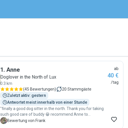
1
.
Anne
ab
40 €
Doglover in the North of Lux
/tag
0.3 km
(
45 Bewertungen
)
20
Stammgäste
Zuletzt aktiv: gestern
Antwortet meist innerhalb von einer Stunde
"finally a good dog sitter in the north. Thank you for taking
such good care of buddy 😁 recommend Anne to
everybody. they even have a fenced big garden around the
F
Bewertung von Frank
house 🫶 "