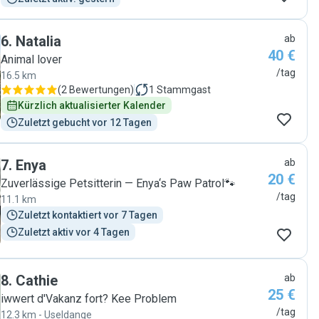
6
.
Natalia
ab
40 €
Animal lover
/tag
16.5 km
(
2 Bewertungen
)
1
Stammgast
Kürzlich aktualisierter Kalender
Zuletzt gebucht vor 12 Tagen
7
.
Enya
ab
20 €
Zuverlässige Petsitterin — Enya‘s Paw Patrol🐾
/tag
11.1 km
Zuletzt kontaktiert vor 7 Tagen
Zuletzt aktiv vor 4 Tagen
8
.
Cathie
ab
25 €
iwwert d'Vakanz fort? Kee Problem
/tag
12.3 km - Useldange