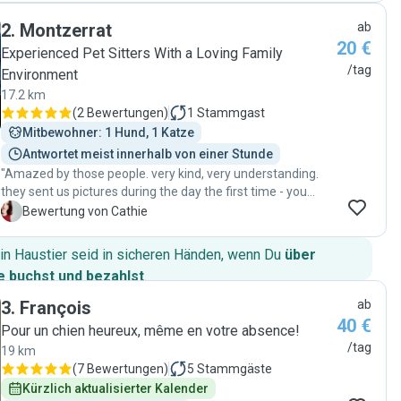
2
.
Montzerrat
ab
20 €
Experienced Pet Sitters With a Loving Family
/tag
Environment
17.2 km
(
2 Bewertungen
)
1
Stammgast
Mitbewohner: 1 Hund, 1 Katze
Antwortet meist innerhalb von einer Stunde
"Amazed by those people. very kind, very understanding.
they sent us pictures during the day the first time - you
could see that my dog was happy. "
C
Bewertung von Cathie
in Haustier seid in sicheren Händen, wenn Du
über
 buchst und bezahlst
.
3
.
François
ab
40 €
Pour un chien heureux, même en votre absence!
/tag
19 km
(
7 Bewertungen
)
5
Stammgäste
Kürzlich aktualisierter Kalender