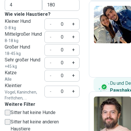
Wie viele Haustiere?
Kleiner Hund
M
-
+
0-8 kg
Mittelgroßer Hund
-
+
8-18 kg
Großer Hund
-
+
18-45 kg
Sehr großer Hund
-
+
+45 kg
Katze
-
+
Alle
Du und De
Kleintier
Pawshake
-
+
Vogel, Kaninchen,
Frettchen, ...
Weitere Filter
Sitter hat keine Hunde
F
Sitter hat keine anderen
Haustiere