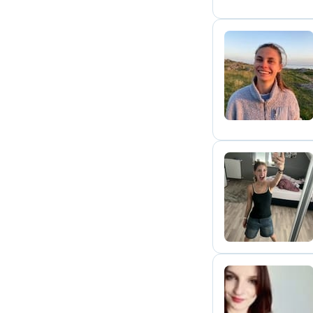
N
E
C