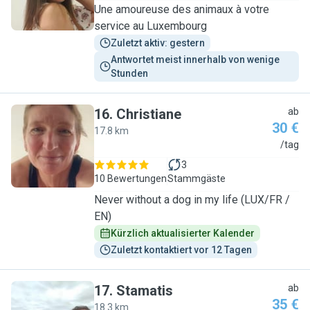
Une amoureuse des animaux à votre
service au Luxembourg
Zuletzt aktiv: gestern
Antwortet meist innerhalb von wenige 
Stunden
16
.
Christiane
ab
30 €
17.8 km
C
/tag
3
10 Bewertungen
Stammgäste
Never without a dog in my life (LUX/FR /
EN)
Kürzlich aktualisierter Kalender
Zuletzt kontaktiert vor 12 Tagen
17
.
Stamatis
ab
35 €
18.3 km