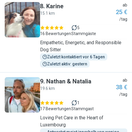
8
.
Karine
ab
25 €
15.1 km
K
/tag
5
16 Bewertungen
Stammgäste
Empathetic, Energetic, and Responsible
Dog Sitter
Zuletzt kontaktiert vor 6 Tagen
Zuletzt aktiv: gestern
9
.
Nathan & Natalia
ab
38 €
19.6 km
N
/tag
1
17 Bewertungen
Stammgast
Loving Pet Care in the Heart of
Luxembourg