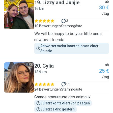
19
.
Lizzy and Junjie
ab
30 €
16 km
L
/tag
3
10 Bewertungen
Stammgäste
We will be happy to be your little ones
new best friends
Antwortet meist innerhalb von einer 
Stunde
20
.
Cylia
ab
25 €
13.9 km
C
/tag
11
24 Bewertungen
Stammgäste
Grande amoureuse des animaux
Zuletzt kontaktiert vor 2 Tagen
Zuletzt aktiv: gestern