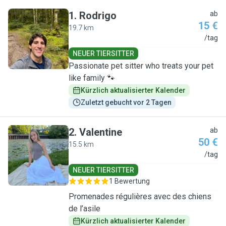
1
.
Rodrigo
ab
15 €
19.7 km
R
/tag
NEUER TIERSITTER
Passionate pet sitter who treats your pet
like family 🐾
Kürzlich aktualisierter Kalender
Zuletzt gebucht vor 2 Tagen
2
.
Valentine
ab
50 €
15.5 km
V
/tag
NEUER TIERSITTER
1 Bewertung
Promenades régulières avec des chiens
de l’asile
Kürzlich aktualisierter Kalender