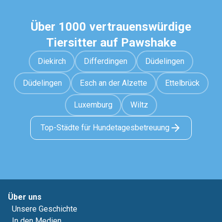
Über 1000 vertrauenswürdige
Tiersitter auf Pawshake
Diekirch
Differdingen
Düdelingen
Düdelingen
Esch an der Alzette
Ettelbrück
Luxemburg
Wiltz
Top-Städte für Hundetagesbetreuung
Über uns
Unsere Geschichte
In den Medien