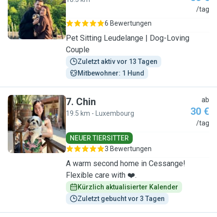
J
/tag
6 Bewertungen
Pet Sitting Leudelange | Dog-Loving
Couple
Zuletzt aktiv vor 13 Tagen
Mitbewohner: 1 Hund
7
.
Chin
ab
30 €
19.5 km - Luxembourg
C
/tag
NEUER TIERSITTER
3 Bewertungen
A warm second home in Cessange!
Flexible care with ❤️.
Kürzlich aktualisierter Kalender
Zuletzt gebucht vor 3 Tagen