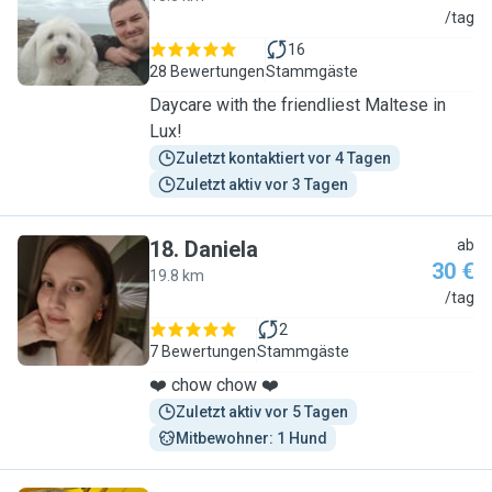
S
/tag
16
28 Bewertungen
Stammgäste
Daycare with the friendliest Maltese in
Lux!
Zuletzt kontaktiert vor 4 Tagen
Zuletzt aktiv vor 3 Tagen
18
.
Daniela
ab
30 €
19.8 km
D
/tag
2
7 Bewertungen
Stammgäste
❤️ chow chow ❤️
Zuletzt aktiv vor 5 Tagen
Mitbewohner: 1 Hund