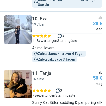
Antwortet meist innerhalb von wenige 
Stunden
10
.
Eva
ab
28 €
19.7 km
E
/tag
3
11 Bewertungen
Stammgäste
Animal lovers
Zuletzt kontaktiert vor 6 Tagen
Zuletzt aktiv vor 3 Tagen
11
.
Tanja
ab
50 €
16.4 km
T
/tag
2
7 Bewertungen
Stammgäste
Sunny Cat Sitter: cuddling & pampering all-