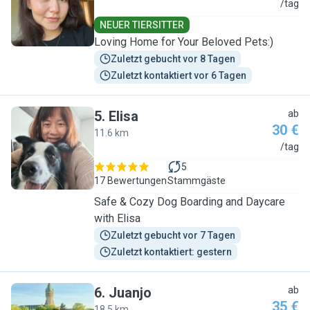
K
/tag
NEUER TIERSITTER
Loving Home for Your Beloved Pets:)
Zuletzt gebucht vor 8 Tagen
Zuletzt kontaktiert vor 6 Tagen
5
.
Elisa
ab
30 €
11.6 km
E
/tag
5
17 Bewertungen
Stammgäste
Safe & Cozy Dog Boarding and Daycare
with Elisa
Zuletzt gebucht vor 7 Tagen
Zuletzt kontaktiert: gestern
6
.
Juanjo
ab
35 €
18.5 km