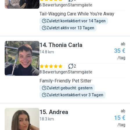
6 Bewertungen
Stammgäste
Tail-Wagging Care While You’re Away
Zuletzt kontaktiert vor 14 Tagen
Zuletzt aktiv vor 13 Tagen
14
.
Thonia Carla
ab
35 €
14.8 km
T
/tag
2
8 Bewertungen
Stammgäste
Family-Friendly Pet Sitter
Zuletzt gebucht: gestern
Zuletzt kontaktiert vor 3 Tagen
15
.
Andrea
ab
15 €
18.3 km
A
/tag