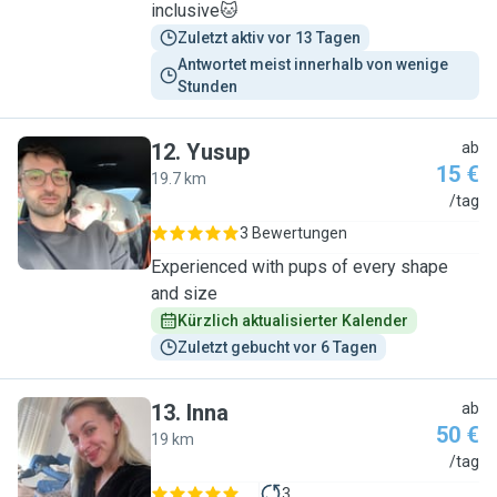
inclusive🐱
Zuletzt aktiv vor 13 Tagen
Antwortet meist innerhalb von wenige 
Stunden
12
.
Yusup
ab
15 €
19.7 km
Y
/tag
3 Bewertungen
Experienced with pups of every shape
and size
Kürzlich aktualisierter Kalender
Zuletzt gebucht vor 6 Tagen
13
.
Inna
ab
50 €
19 km
I
/tag
3