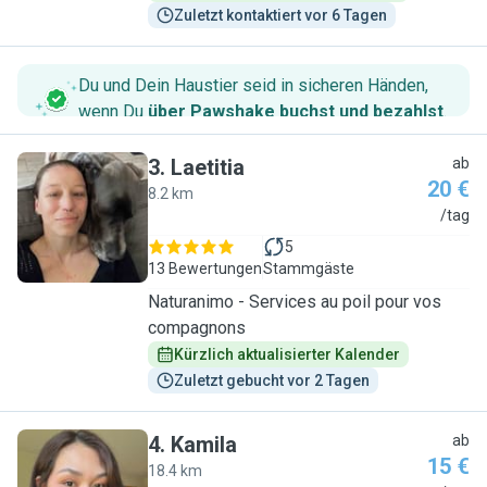
Zuletzt kontaktiert vor 6 Tagen
Du und Dein Haustier seid in sicheren Händen,
wenn Du
über Pawshake buchst und bezahlst
.
3
.
Laetitia
ab
20 €
8.2 km
L
/tag
5
13 Bewertungen
Stammgäste
Naturanimo - Services au poil pour vos
compagnons
Kürzlich aktualisierter Kalender
Zuletzt gebucht vor 2 Tagen
4
.
Kamila
ab
15 €
18.4 km