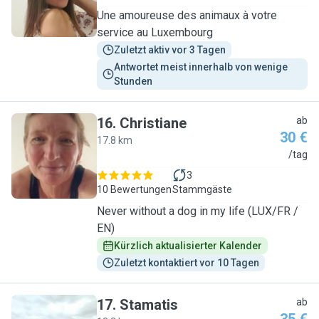
Une amoureuse des animaux à votre
service au Luxembourg
Zuletzt aktiv vor 3 Tagen
Antwortet meist innerhalb von wenige 
Stunden
16
.
Christiane
ab
30 €
17.8 km
C
/tag
3
10 Bewertungen
Stammgäste
Never without a dog in my life (LUX/FR /
EN)
Kürzlich aktualisierter Kalender
Zuletzt kontaktiert vor 10 Tagen
17
.
Stamatis
ab