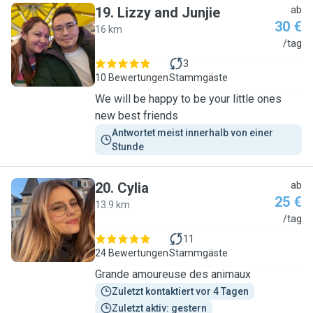
19
.
Lizzy and Junjie
ab
30 €
16 km
L
/tag
3
10 Bewertungen
Stammgäste
We will be happy to be your little ones
new best friends
Antwortet meist innerhalb von einer 
Stunde
20
.
Cylia
ab
25 €
13.9 km
C
/tag
11
24 Bewertungen
Stammgäste
Grande amoureuse des animaux
Zuletzt kontaktiert vor 4 Tagen
Zuletzt aktiv: gestern