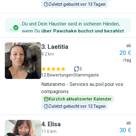
Zuletzt gebucht vor 13 Tagen
Du und Dein Haustier seid in sicheren Händen,
wenn Du
über Pawshake buchst und bezahlst
.
3
.
Laetitia
ab
20 €
8.2 km
L
/tag
5
12 Bewertungen
Stammgäste
Naturanimo - Services au poil pour vos
compagnons
Kürzlich aktualisierter Kalender
Zuletzt gebucht vor 12 Tagen
4
.
Elisa
ab
30 €
11.6 km