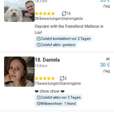
35 €
18.3 km
S
/tag
16
28 Bewertungen
Stammgäste
Daycare with the friendliest Maltese in
Lux!
Zuletzt kontaktiert vor 2 Tagen
Zuletzt aktiv: gestern
18
.
Daniela
ab
30 €
19.8 km
D
/tag
2
7 Bewertungen
Stammgäste
❤️ chow chow ❤️
Zuletzt aktiv vor 3 Tagen
Mitbewohner: 1 Hund