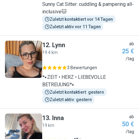
Sunny Cat Sitter: cuddling & pampering all-
inclusive🐱
Zuletzt kontaktiert vor 14 Tagen
Zuletzt aktiv vor 11 Tagen
12
.
Lynn
ab
25 €
19.4 km
L
/tag
3 Bewertungen
🐾ZEIT • HERZ • LIEBEVOLLE
BETREUUNG🐾
Zuletzt kontaktiert: gestern
Zuletzt aktiv: gestern
13
.
Inna
ab
50 €
19 km
I
/tag