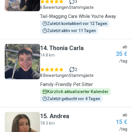
3
6 Bewertungen
Stammgäste
Tail-Wagging Care While You’re Away
Zuletzt kontaktiert vor 12 Tagen
Zuletzt aktiv vor 11 Tagen
14
.
Thonia Carla
ab
35 €
14.8 km
T
/tag
2
8 Bewertungen
Stammgäste
Family-Friendly Pet Sitter
Kürzlich aktualisierter Kalender
Zuletzt gebucht vor 4 Tagen
15
.
Andrea
ab
15 €
18.3 km
A
/tag