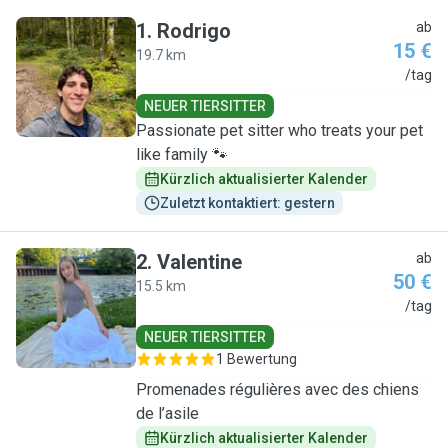
1
.
Rodrigo
ab
15 €
19.7 km
R
/tag
NEUER TIERSITTER
Passionate pet sitter who treats your pet
like family 🐾
Kürzlich aktualisierter Kalender
Zuletzt kontaktiert: gestern
2
.
Valentine
ab
50 €
15.5 km
V
/tag
NEUER TIERSITTER
1 Bewertung
Promenades régulières avec des chiens
de l’asile
Kürzlich aktualisierter Kalender