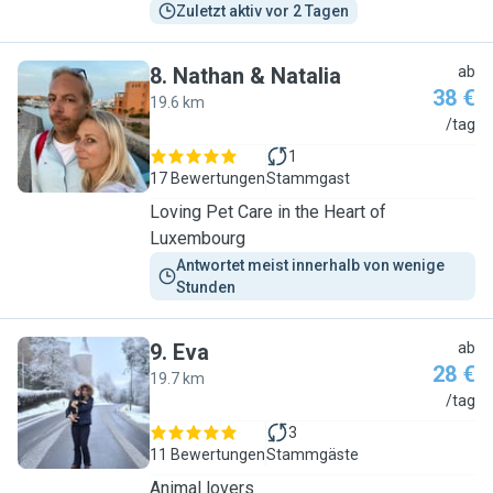
Zuletzt aktiv vor 2 Tagen
8
.
Nathan & Natalia
ab
38 €
19.6 km
N
/tag
1
17 Bewertungen
Stammgast
Loving Pet Care in the Heart of
Luxembourg
Antwortet meist innerhalb von wenige 
Stunden
9
.
Eva
ab
28 €
19.7 km
E
/tag
3
11 Bewertungen
Stammgäste
Animal lovers