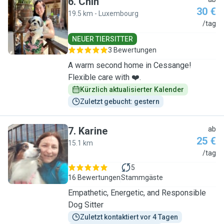
6
.
Chin
30 €
19.5 km - Luxembourg
C
/tag
NEUER TIERSITTER
3 Bewertungen
A warm second home in Cessange!
Flexible care with ❤️.
Kürzlich aktualisierter Kalender
Zuletzt gebucht: gestern
7
.
Karine
ab
25 €
15.1 km
K
/tag
5
16 Bewertungen
Stammgäste
Empathetic, Energetic, and Responsible
Dog Sitter
Zuletzt kontaktiert vor 4 Tagen