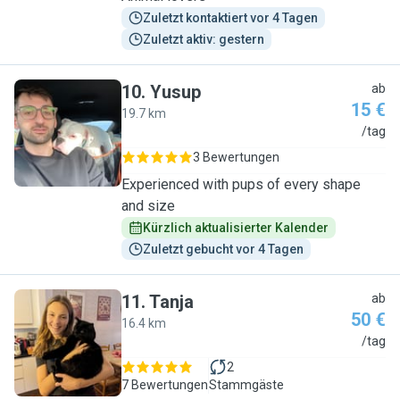
Zuletzt kontaktiert vor 4 Tagen
Zuletzt aktiv: gestern
10
.
Yusup
ab
15 €
19.7 km
Y
/tag
3 Bewertungen
Experienced with pups of every shape
and size
Kürzlich aktualisierter Kalender
Zuletzt gebucht vor 4 Tagen
11
.
Tanja
ab
50 €
16.4 km
T
/tag
2
7 Bewertungen
Stammgäste