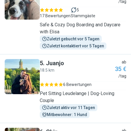
E
/tag
5
17 Bewertungen
Stammgäste
Safe & Cozy Dog Boarding and Daycare
with Elisa
Zuletzt gebucht vor 5 Tagen
Zuletzt kontaktiert vor 5 Tagen
5
.
Juanjo
ab
35 €
18.5 km
J
/tag
6 Bewertungen
Pet Sitting Leudelange | Dog-Loving
Couple
Zuletzt aktiv vor 11 Tagen
Mitbewohner: 1 Hund
ab