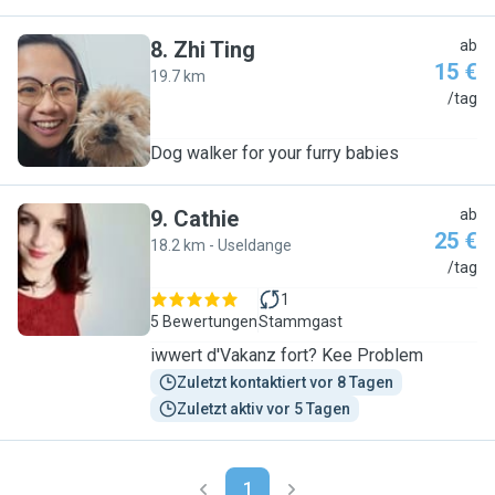
8
.
Zhi Ting
ab
15 €
19.7 km
Z
/tag
Dog walker for your furry babies
9
.
Cathie
ab
25 €
18.2 km - Useldange
C
/tag
1
5 Bewertungen
Stammgast
iwwert d'Vakanz fort? Kee Problem
Zuletzt kontaktiert vor 8 Tagen
Zuletzt aktiv vor 5 Tagen
1