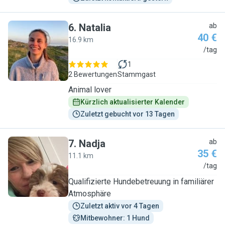
6
.
Natalia
ab
40 €
16.9 km
N
/tag
1
2 Bewertungen
Stammgast
Animal lover
Kürzlich aktualisierter Kalender
Zuletzt gebucht vor 13 Tagen
7
.
Nadja
ab
35 €
11.1 km
N
/tag
Qualifizierte Hundebetreuung in familiärer
Atmosphäre
Zuletzt aktiv vor 4 Tagen
Mitbewohner: 1 Hund