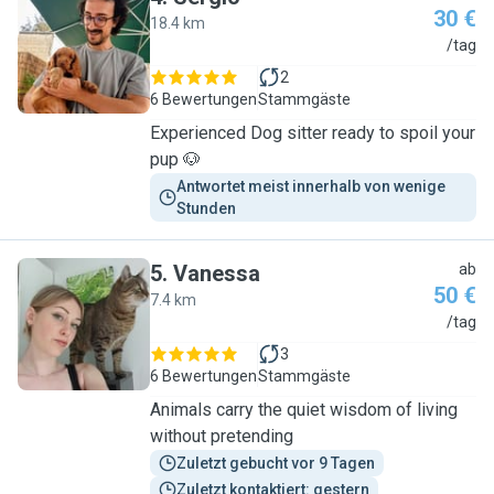
30 €
18.4 km
S
/tag
2
6 Bewertungen
Stammgäste
Experienced Dog sitter ready to spoil your
pup 🐶
Antwortet meist innerhalb von wenige 
Stunden
5
.
Vanessa
ab
50 €
7.4 km
V
/tag
3
6 Bewertungen
Stammgäste
Animals carry the quiet wisdom of living
without pretending
Zuletzt gebucht vor 9 Tagen
Zuletzt kontaktiert: gestern