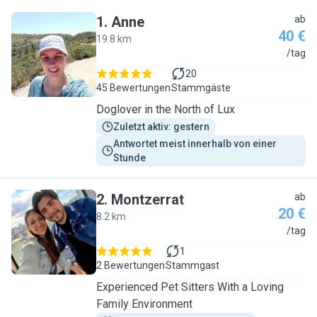
1
.
Anne
ab
40 €
19.8 km
A
/tag
20
45 Bewertungen
Stammgäste
Doglover in the North of Lux
Zuletzt aktiv: gestern
Antwortet meist innerhalb von einer 
Stunde
2
.
Montzerrat
ab
20 €
8.2 km
M
/tag
1
2 Bewertungen
Stammgast
Experienced Pet Sitters With a Loving
Family Environment