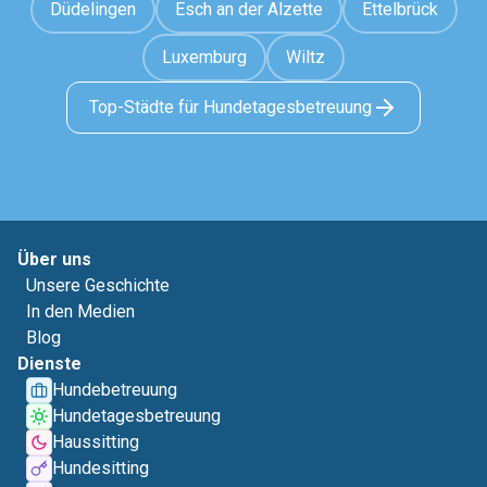
Düdelingen
Esch an der Alzette
Ettelbrück
Luxemburg
Wiltz
Top-Städte für Hundetagesbetreuung
Über uns
Unsere Geschichte
In den Medien
Blog
Dienste
Hundebetreuung
Hundetagesbetreuung
Haussitting
Hundesitting