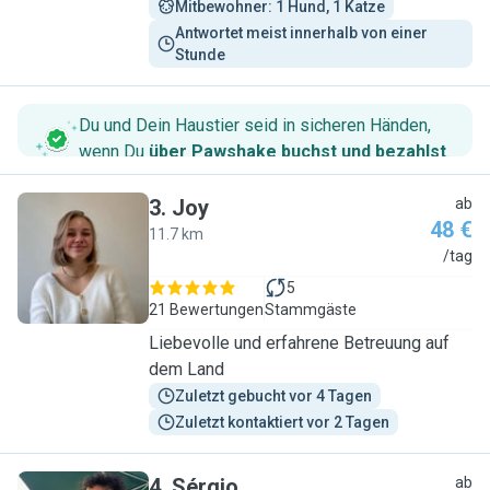
Mitbewohner: 1 Hund, 1 Katze
Antwortet meist innerhalb von einer 
Stunde
Du und Dein Haustier seid in sicheren Händen,
wenn Du
über Pawshake buchst und bezahlst
.
3
.
Joy
ab
48 €
11.7 km
J
/tag
5
21 Bewertungen
Stammgäste
Liebevolle und erfahrene Betreuung auf
dem Land
Zuletzt gebucht vor 4 Tagen
Zuletzt kontaktiert vor 2 Tagen
4
.
Sérgio
ab