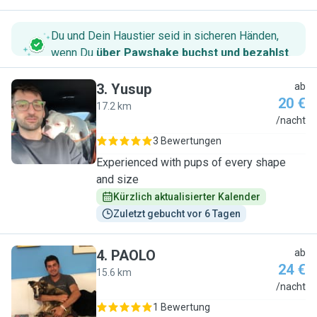
Du und Dein Haustier seid in sicheren Händen,
wenn Du
über Pawshake buchst und bezahlst
.
3
.
Yusup
ab
20 €
17.2 km
Y
/nacht
3 Bewertungen
Experienced with pups of every shape
and size
Kürzlich aktualisierter Kalender
Zuletzt gebucht vor 6 Tagen
4
.
PAOLO
ab
24 €
15.6 km
P
/nacht
1 Bewertung