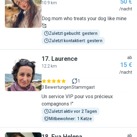
50 €
10.9 km
N
/nacht
Dog mom who treats your dog like mine
🥰
Zuletzt gebucht: gestern
Zuletzt kontaktiert: gestern
17
.
Laurence
ab
15 €
12.2 km
L
/nacht
1
3 Bewertungen
Stammgast
Un service VIP pour vos précieux
compagnons !"
Zuletzt aktiv vor 2 Tagen
Mitbewohner: 1 Katze
18
.
Eva Helena
ab