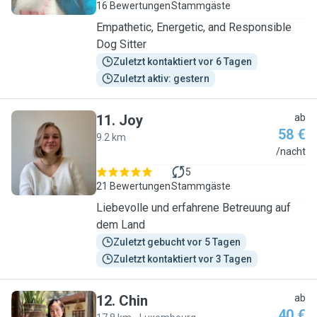
16 Bewertungen
Stammgäste
Empathetic, Energetic, and Responsible
Dog Sitter
Zuletzt kontaktiert vor 6 Tagen
Zuletzt aktiv: gestern
11
.
Joy
ab
58 €
9.2 km
J
/nacht
5
21 Bewertungen
Stammgäste
Liebevolle und erfahrene Betreuung auf
dem Land
Zuletzt gebucht vor 5 Tagen
Zuletzt kontaktiert vor 3 Tagen
12
.
Chin
ab
40 €