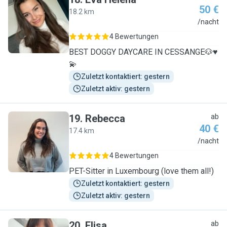
50 €
18.2 km
E
/nacht
4 Bewertungen
BEST DOGGY DAYCARE IN CESSANGE🐶♥️
💫
Zuletzt kontaktiert: gestern
Zuletzt aktiv: gestern
19
.
Rebecca
ab
40 €
17.4 km
R
/nacht
4 Bewertungen
PET-Sitter in Luxembourg (love them all!)
Zuletzt kontaktiert: gestern
Zuletzt aktiv: gestern
20
.
Elisa
ab