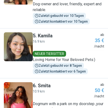
Dog-owner and lover, friendly, expert and
reliable.
Zuletzt gebucht vor 10 Tagen
Zuletzt kontaktiert vor 10 Tagen
5
.
Kamila
ab
35 €
16.9 km
K
/nacht
NEUER TIERSITTER
Loving Home for Your Beloved Pets:)
Zuletzt gebucht vor 8 Tagen
Zuletzt kontaktiert vor 6 Tagen
6
.
Smita
ab
50 €
10.9 km
S
/nacht
Dogmum with a park on my doorstep ,your