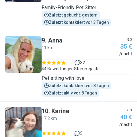
Family-Friendly Pet Sitter
Zuletzt gebucht: gestern
Zuletzt kontaktiert vor 3 Tagen
9
.
Anna
ab
35 €
11 km
A
/nacht
32
44 Bewertungen
Stammgäste
Pet sitting with love
Zuletzt kontaktiert vor 8 Tagen
Zuletzt aktiv vor 8 Tagen
10
.
Karine
ab
40 €
17.2 km
K
/nacht
5