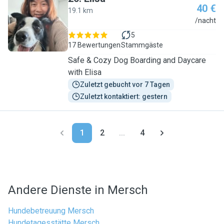
40 €
19.1 km
E
/nacht
5
17 Bewertungen
Stammgäste
Safe & Cozy Dog Boarding and Daycare
with Elisa
Zuletzt gebucht vor 7 Tagen
Zuletzt kontaktiert: gestern
1
2
...
4
Andere Dienste in Mersch
Hundebetreuung Mersch
Hundetagesstätte Mersch