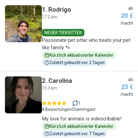
1
.
Rodrigo
ab
20 €
17.2 km
R
/nacht
NEUER TIERSITTER
Passionate pet sitter who treats your pet
like family 🐾
Kürzlich aktualisierter Kalender
Zuletzt gebucht vor 2 Tagen
2
.
Carolina
ab
23 €
15.3 km
C
/nacht
1
4 Bewertungen
Stammgast
My love for animals is indescribable!
Kürzlich aktualisierter Kalender
Zuletzt gebucht vor 7 Tagen