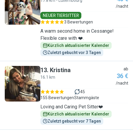
17.8 km - Luxembourg
C
/nacht
NEUER TIERSITTER
3 Bewertungen
A warm second home in Cessange!
Flexible care with ❤️.
Kürzlich aktualisierter Kalender
Zuletzt gebucht vor 3 Tagen
13
.
Kristina
ab
36 €
16.1 km
K
/nacht
45
155 Bewertungen
Stammgäste
Loving and Caring Pet Sitter❤️
Kürzlich aktualisierter Kalender
Zuletzt gebucht vor 7 Tagen