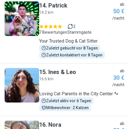
14
.
Patrick
ab
50 €
14.2 km
P
/nacht
2
7 Bewertungen
Stammgäste
Your Trusted Dog & Cat Sitter
Zuletzt gebucht vor 8 Tagen
Zuletzt kontaktiert vor 8 Tagen
15
.
Ines & Leo
ab
30 €
16.6 km
I
/nacht
Loving Cat Parents in the City Center 🐾
Zuletzt aktiv vor 6 Tagen
Mitbewohner: 2 Katzen
16
.
Nora
ab