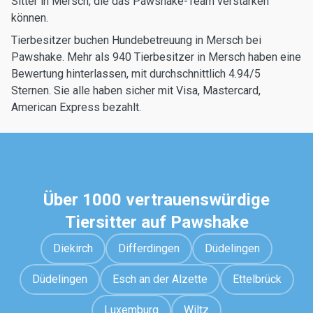
Sitter in Mersch, die das Pawshake-Team verstärken
können.
Tierbesitzer buchen Hundebetreuung in Mersch bei
Pawshake. Mehr als 940 Tierbesitzer in Mersch haben eine
Bewertung hinterlassen, mit durchschnittlich 4.94/5
Sternen. Sie alle haben sicher mit Visa, Mastercard,
American Express bezahlt.
Über 1000 vertrauenswürdige
Tiersitter auf Pawshake
Diekirch
Differdingen
Düdelingen
Düdelingen
Esch an der Alzette
Ettelbrück
Luxemburg
Wiltz