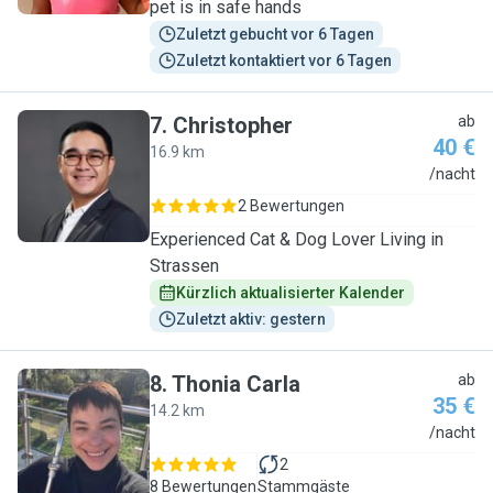
pet is in safe hands
Zuletzt gebucht vor 6 Tagen
Zuletzt kontaktiert vor 6 Tagen
7
.
Christopher
ab
40 €
16.9 km
C
/nacht
2 Bewertungen
Experienced Cat & Dog Lover Living in
Strassen
Kürzlich aktualisierter Kalender
Zuletzt aktiv: gestern
8
.
Thonia Carla
ab
35 €
14.2 km
T
/nacht
2
8 Bewertungen
Stammgäste