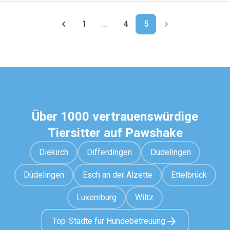
1
...
4
5
Über 1000 vertrauenswürdige
Tiersitter auf Pawshake
Diekirch
Differdingen
Düdelingen
Düdelingen
Esch an der Alzette
Ettelbrück
Luxemburg
Wiltz
Top-Städte für Hundebetreuung