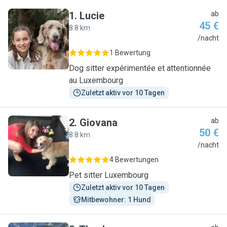
1
.
Lucie
ab
45 €
8.8 km
L
/nacht
1 Bewertung
Dog sitter expérimentée et attentionnée
au Luxembourg
Zuletzt aktiv vor 10 Tagen
2
.
Giovana
ab
50 €
8.8 km
G
/nacht
4 Bewertungen
Pet sitter Luxembourg
Zuletzt aktiv vor 10 Tagen
Mitbewohner: 1 Hund