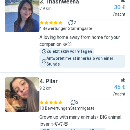
3
.
Thashweena
ab
30 €
7.9 km
T
/nacht
2
4 Bewertungen
Stammgäste
A loving home away from home for your
companion 🫶🏻
Zuletzt aktiv vor 9 Tagen
Antwortet meist innerhalb von einer 
Stunde
4
.
Pilar
ab
45 €
9.2 km
P
/nacht
3
10 Bewertungen
Stammgäste
Grown up with many animals/ BIG animal
lover ✨🐶🐱🌸