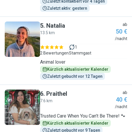
Zuletzt kontaktiert vor 4 Tagen
Zuletzt aktiv: gestern
5
.
Natalia
ab
50 €
13.5 km
N
/nacht
1
2 Bewertungen
Stammgast
Animal lover
Kürzlich aktualisierter Kalender
Zuletzt gebucht vor 12 Tagen
6
.
Praithel
ab
40 €
7.6 km
P
/nacht
Trusted Care When You Can’t Be There! 🐾
Kürzlich aktualisierter Kalender
Zuletzt gebucht vor 9 Tagen