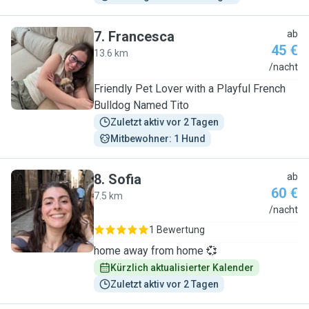
7
.
Francesca
ab
45 €
13.6 km
F
/nacht
Friendly Pet Lover with a Playful French
Bulldog Named Tito
Zuletzt aktiv vor 2 Tagen
Mitbewohner: 1 Hund
8
.
Sofia
ab
60 €
7.5 km
S
/nacht
1 Bewertung
home away from home 💞
Kürzlich aktualisierter Kalender
Zuletzt aktiv vor 2 Tagen