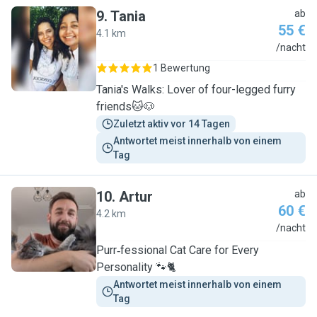
9
.
Tania
ab
55 €
4.1 km
T
/nacht
1 Bewertung
Tania's Walks: Lover of four-legged furry
friends🐱🐶
Zuletzt aktiv vor 14 Tagen
Antwortet meist innerhalb von einem 
Tag
10
.
Artur
ab
60 €
4.2 km
A
/nacht
Purr‑fessional Cat Care for Every
Personality 🐾🐈
Antwortet meist innerhalb von einem 
Tag