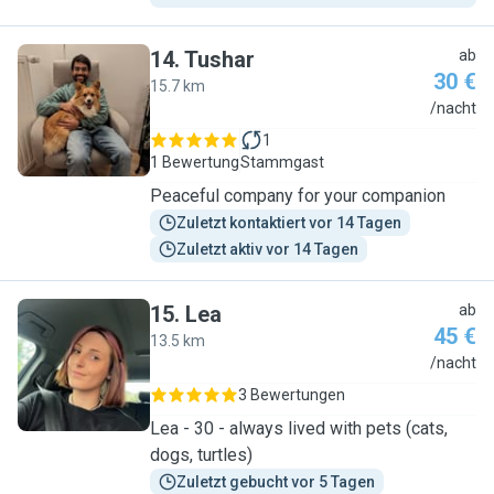
14
.
Tushar
ab
30 €
15.7 km
T
/nacht
1
1 Bewertung
Stammgast
Peaceful company for your companion
Zuletzt kontaktiert vor 14 Tagen
Zuletzt aktiv vor 14 Tagen
15
.
Lea
ab
45 €
13.5 km
L
/nacht
3 Bewertungen
Lea - 30 - always lived with pets (cats,
dogs, turtles)
Zuletzt gebucht vor 5 Tagen