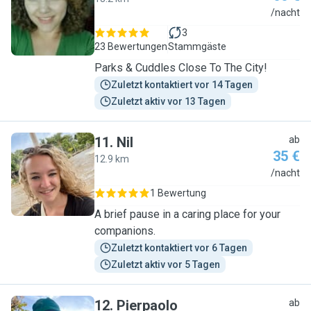
T
/nacht
3
23 Bewertungen
Stammgäste
Parks & Cuddles Close To The City!
Zuletzt kontaktiert vor 14 Tagen
Zuletzt aktiv vor 13 Tagen
11
.
Nil
ab
35 €
12.9 km
N
/nacht
1 Bewertung
A brief pause in a caring place for your
companions.
Zuletzt kontaktiert vor 6 Tagen
Zuletzt aktiv vor 5 Tagen
12
.
Pierpaolo
ab