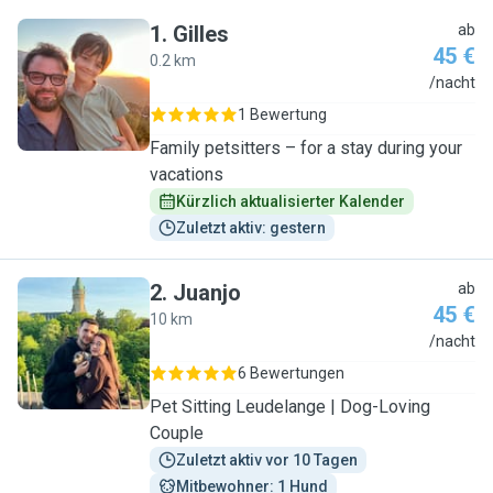
1
.
Gilles
ab
45 €
0.2 km
G
/nacht
1 Bewertung
Family petsitters – for a stay during your
vacations
Kürzlich aktualisierter Kalender
Zuletzt aktiv: gestern
2
.
Juanjo
ab
45 €
10 km
J
/nacht
6 Bewertungen
Pet Sitting Leudelange | Dog-Loving
Couple
Zuletzt aktiv vor 10 Tagen
Mitbewohner: 1 Hund