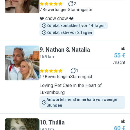
2
7 Bewertungen
Stammgäste
❤️ chow chow ❤️
Zuletzt kontaktiert vor 14 Tagen
Zuletzt aktiv vor 2 Tagen
9
.
Nathan & Natalia
ab
55 €
16.9 km
N
/nacht
1
17 Bewertungen
Stammgast
Loving Pet Care in the Heart of
Luxembourg
Antwortet meist innerhalb von wenige 
Stunden
10
.
Thália
ab
60 €
18.2 km