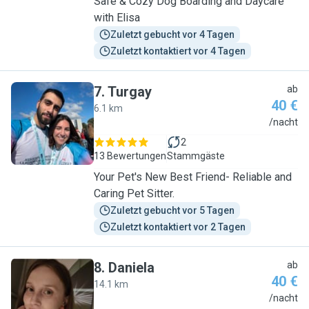
Safe & Cozy Dog Boarding and Daycare
with Elisa
Zuletzt gebucht vor 4 Tagen
Zuletzt kontaktiert vor 4 Tagen
7
.
Turgay
ab
40 €
6.1 km
T
/nacht
2
13 Bewertungen
Stammgäste
Your Pet's New Best Friend- Reliable and
Caring Pet Sitter.
Zuletzt gebucht vor 5 Tagen
Zuletzt kontaktiert vor 2 Tagen
8
.
Daniela
ab
40 €
14.1 km
D
/nacht