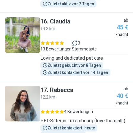
Zuletzt aktiv vor 2 Tagen
16
.
Claudia
ab
45 €
14.2 km
C
/nacht
3
13 Bewertungen
Stammgäste
Loving and dedicated pet care
Zuletzt gebucht vor 8 Tagen
Zuletzt kontaktiert vor 14 Tagen
17
.
Rebecca
ab
40 €
12.2 km
R
/nacht
4 Bewertungen
PET-Sitter in Luxembourg (love them all!)
Zuletzt kontaktiert: heute