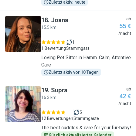
Zuletzt aktiv: heute
18
.
Joana
ab
55 €
15.5 km
J
/nacht
1
1 Bewertung
Stammgast
Loving Pet Sitter in Hamm. Calm, Attentive
Care
Zuletzt aktiv vor 10 Tagen
19
.
Supra
ab
42 €
16.3 km
S
/nacht
5
12 Bewertungen
Stammgäste
The best cuddles & care for your fur-baby!
Kürzlich aktualisierter Kalender