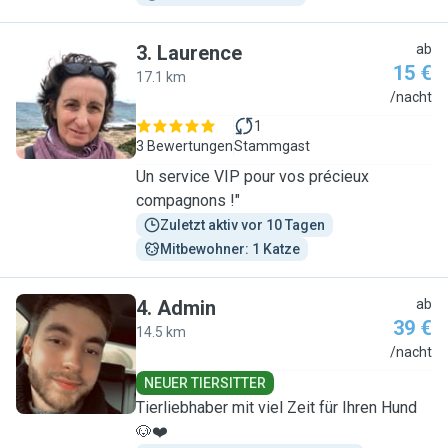
3
.
Laurence
ab
15 €
17.1 km
L
/nacht
1
3 Bewertungen
Stammgast
Un service VIP pour vos précieux
compagnons !"
Zuletzt aktiv vor 10 Tagen
Mitbewohner: 1 Katze
4
.
Admin
ab
39 €
14.5 km
A
/nacht
NEUER TIERSITTER
Tierliebhaber mit viel Zeit für Ihren Hund
🐶❤️