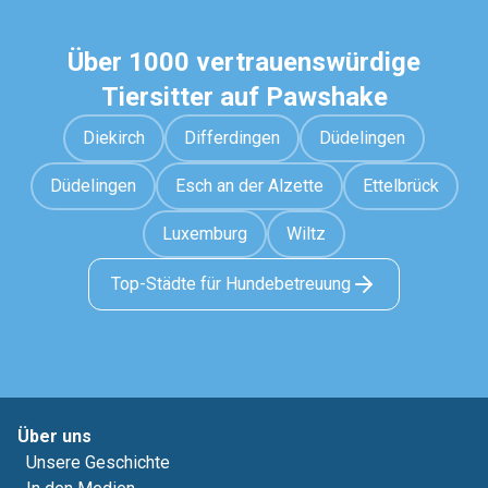
Über 1000 vertrauenswürdige
Tiersitter auf Pawshake
Diekirch
Differdingen
Düdelingen
Düdelingen
Esch an der Alzette
Ettelbrück
Luxemburg
Wiltz
Top-Städte für Hundebetreuung
Über uns
Unsere Geschichte