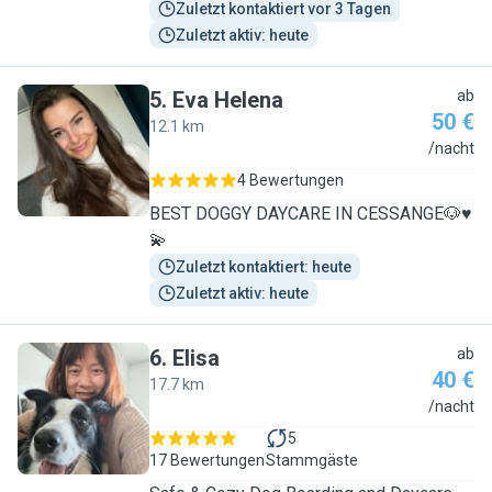
Zuletzt kontaktiert vor 3 Tagen
Zuletzt aktiv: heute
5
.
Eva Helena
ab
50 €
12.1 km
E
/nacht
4 Bewertungen
BEST DOGGY DAYCARE IN CESSANGE🐶♥️
💫
Zuletzt kontaktiert: heute
Zuletzt aktiv: heute
6
.
Elisa
ab
40 €
17.7 km
E
/nacht
5
17 Bewertungen
Stammgäste