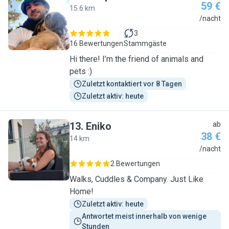
59 €
15.6 km
P
/nacht
3
16 Bewertungen
Stammgäste
Hi there! I’m the friend of animals and
pets :)
Zuletzt kontaktiert vor 8 Tagen
Zuletzt aktiv: heute
13
.
Eniko
ab
38 €
14 km
E
/nacht
2 Bewertungen
Walks, Cuddles & Company. Just Like
Home!
Zuletzt aktiv: heute
Antwortet meist innerhalb von wenige 
Stunden