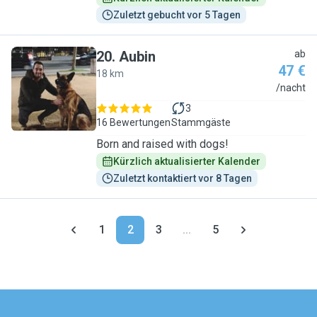
Zuletzt gebucht vor 5 Tagen
20
.
Aubin
ab
47 €
18 km
A
/nacht
3
16 Bewertungen
Stammgäste
Born and raised with dogs!
Kürzlich aktualisierter Kalender
Zuletzt kontaktiert vor 8 Tagen
1
2
3
...
5