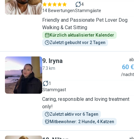
4
14 Bewertungen
Stammgäste
Friendly and Passionate Pet Lover Dog
Walking & Cat Sitting
Kürzlich aktualisierter Kalender
Zuletzt gebucht vor 2 Tagen
9
.
Iryna
ab
60 €
7.3 km
I
/nacht
1
Stammgast
Caring, responsible and loving treatment
only!
Zuletzt aktiv vor 6 Tagen
Mitbewohner: 2 Hunde, 4 Katzen
ab