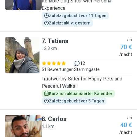
Reliable Dog Sitter with Personal
Experience
Zuletzt gebucht vor 11 Tagen
Zuletzt aktiv: gestern
7
.
Tatiana
ab
70 €
12.3 km
T
/nacht
12
51 Bewertungen
Stammgäste
Trustworthy Sitter for Happy Pets and
Peaceful Walks!
Kürzlich aktualisierter Kalender
Zuletzt gebucht vor 3 Tagen
8
.
Carlos
ab
40 €
4.1 km
C
/nacht