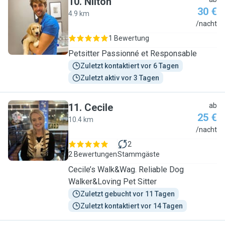
10
.
Nilton
30 €
4.9 km
N
/nacht
1 Bewertung
Petsitter Passionné et Responsable
Zuletzt kontaktiert vor 6 Tagen
Zuletzt aktiv vor 3 Tagen
11
.
Cecile
ab
25 €
10.4 km
C
/nacht
2
2 Bewertungen
Stammgäste
Cecile’s Walk&Wag. Reliable Dog
Walker&Loving Pet Sitter
Zuletzt gebucht vor 11 Tagen
Zuletzt kontaktiert vor 14 Tagen