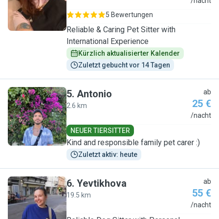
C
/nacht
5 Bewertungen
Reliable & Caring Pet Sitter with
International Experience
Kürzlich aktualisierter Kalender
Zuletzt gebucht vor 14 Tagen
5
.
Antonio
ab
25 €
2.6 km
A
/nacht
NEUER TIERSITTER
Kind and responsible family pet carer :)
Zuletzt aktiv: heute
6
.
Yevtikhova
ab
55 €
19.5 km
Y
/nacht