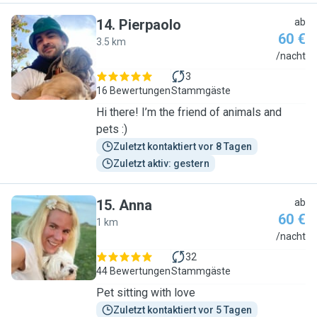
14
.
Pierpaolo
ab
60 €
3.5 km
P
/nacht
3
16 Bewertungen
Stammgäste
Hi there! I’m the friend of animals and
pets :)
Zuletzt kontaktiert vor 8 Tagen
Zuletzt aktiv: gestern
15
.
Anna
ab
60 €
1 km
A
/nacht
32
44 Bewertungen
Stammgäste
Pet sitting with love
Zuletzt kontaktiert vor 5 Tagen