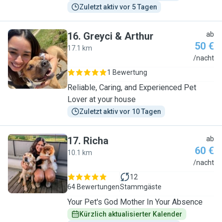
Zuletzt aktiv vor 5 Tagen
16
.
Greyci & Arthur
ab
50 €
17.1 km
G
/nacht
1 Bewertung
Reliable, Caring, and Experienced Pet
Lover at your house
Zuletzt aktiv vor 10 Tagen
17
.
Richa
ab
60 €
10.1 km
R
/nacht
12
64 Bewertungen
Stammgäste
Your Pet's God Mother In Your Absence
Kürzlich aktualisierter Kalender