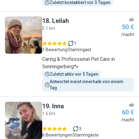
Zuletzt kontaktiert vor 3 Tagen
18
.
Leilah
ab
50 €
5.1 km
L
/nacht
1
1 Bewertung
Stammgast
Caring & Professional Pet Care in
Senningerberg🐾
Zuletzt aktiv vor 5 Tagen
Antwortet meist innerhalb von einem 
Tag
19
.
Inna
ab
60 €
1.6 km
I
/nacht
3
6 Bewertungen
Stammgäste