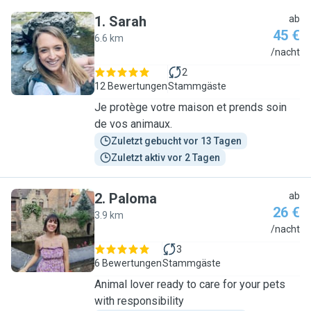
1
.
Sarah
ab
45 €
6.6 km
S
/nacht
2
12 Bewertungen
Stammgäste
Je protège votre maison et prends soin
de vos animaux.
Zuletzt gebucht vor 13 Tagen
Zuletzt aktiv vor 2 Tagen
2
.
Paloma
ab
26 €
3.9 km
P
/nacht
3
6 Bewertungen
Stammgäste
Animal lover ready to care for your pets
with responsibility