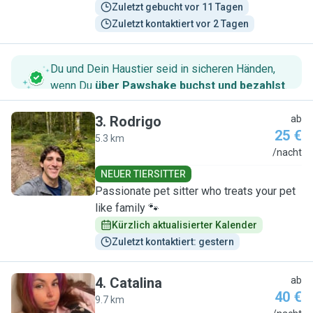
Zuletzt gebucht vor 11 Tagen
Zuletzt kontaktiert vor 2 Tagen
Du und Dein Haustier seid in sicheren Händen,
wenn Du
über Pawshake buchst und bezahlst
.
3
.
Rodrigo
ab
25 €
5.3 km
R
/nacht
NEUER TIERSITTER
Passionate pet sitter who treats your pet
like family 🐾
Kürzlich aktualisierter Kalender
Zuletzt kontaktiert: gestern
4
.
Catalina
ab
40 €
9.7 km