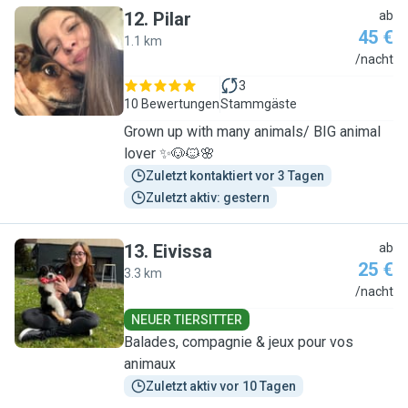
12
.
Pilar
ab
45 €
1.1 km
P
/nacht
3
10 Bewertungen
Stammgäste
Grown up with many animals/ BIG animal
lover ✨🐶🐱🌸
Zuletzt kontaktiert vor 3 Tagen
Zuletzt aktiv: gestern
13
.
Eivissa
ab
25 €
3.3 km
E
/nacht
NEUER TIERSITTER
Balades, compagnie & jeux pour vos
animaux
Zuletzt aktiv vor 10 Tagen