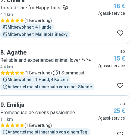
7
.
Chiara
18 €
Trusted Care for Happy Tails! 🥰
/gassi-service
4.4 km
(
1 Bewertung
)
Mitbewohner: 4 Hunde
Mitbewohner: Mallinois Blacky
8
.
Agathe
ab
15 €
Reliable and experienced animal lover 🐾🐾
/gassi-service
4.4 km
(
1 Bewertung
)
1
Stammgast
Mitbewohner: 1 Hund, 4 Katzen
Antwortet meist innerhalb von einer Stunde
9
.
Emilija
ab
25 €
Promeneuse de chiens passionnée
/gassi-service
1.1 km
(
1 Bewertung
)
Antwortet meist innerhalb von einem Tag