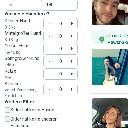
A
Wie viele Haustiere?
Kleiner Hund
-
+
0-8 kg
Mittelgroßer Hund
Du und De
-
+
8-18 kg
Pawshake
Großer Hund
-
+
18-45 kg
Sehr großer Hund
-
+
C
+45 kg
Katze
-
+
Alle
Kleintier
-
+
Vogel, Kaninchen,
Frettchen, ...
Weitere Filter
Sitter hat keine Hunde
L
Sitter hat keine anderen
Haustiere