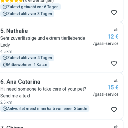
(
3 Bewertungen
)
Zuletzt gebucht vor 6 Tagen
Zuletzt aktiv vor 3 Tagen
5
.
Nathalie
ab
12 €
Sehr zuverlässige und extrem tierliebende
/gassi-service
Lady
4.5 km
Zuletzt aktiv vor 4 Tagen
Mitbewohner: 1 Katze
6
.
Ana Catarina
ab
15 €
Hi, need someone to take care of your pet?
/gassi-service
Send me a text
2.5 km
Antwortet meist innerhalb von einer Stunde
ab