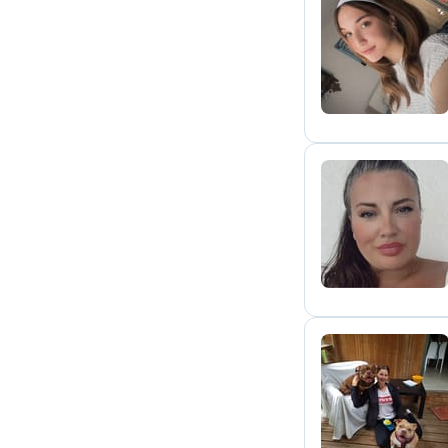
C
A
E