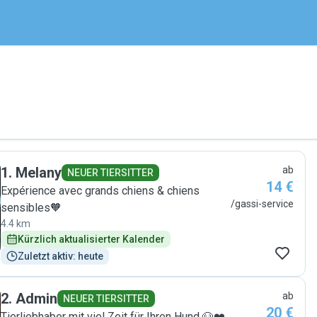
1
.
Melany
ab
NEUER TIERSITTER
14 €
Expérience avec grands chiens & chiens
/gassi-service
sensibles🧡
4.4 km
Kürzlich aktualisierter Kalender
Zuletzt aktiv: heute
2
.
Admin
ab
NEUER TIERSITTER
20 €
Tierliebhaber mit viel Zeit für Ihren Hund 🐶❤️