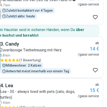
/gassi-service
4.7 km
Zuletzt kontaktiert vor 4 Tagen
Zuletzt aktiv: heute
in Haustier seid in sicheren Händen, wenn Du
über
 buchst und bezahlst
.
3
.
Candy
ab
14 €
Zuverlässige Tierbetreuung mit Herz
/gassi-service
5.8 km
(
1 Bewertung
)
Mitbewohner: 2 Katzen
Antwortet meist innerhalb von einem Tag
4
.
Lea
ab
15 €
Lea - 30 - always lived with pets (cats, dogs,
/gassi-service
turtles)
1.4 km